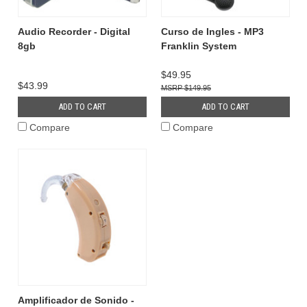
Audio Recorder - Digital
Curso de Ingles - MP3
8gb
Franklin System
$49.95
$43.99
$149.95
ADD TO CART
ADD TO CART
Compare
Compare
Amplificador de Sonido -